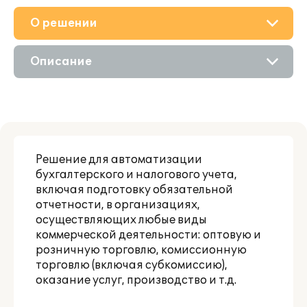
О решении
Приобретение
Описание
Поддержка
Возможности
Партнерам
Решение для автоматизации
бухгалтерского и налогового учета,
включая подготовку обязательной
отчетности, в организациях,
осуществляющих любые виды
коммерческой деятельности: оптовую и
розничную торговлю, комиссионную
торговлю (включая субкомиссию),
оказание услуг, производство и т.д.