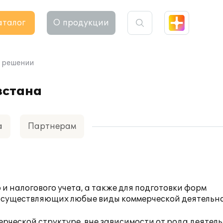
аталог
О продукции
 решении
зстана
а
Партнерам
и налогового учета, а также для подготовки форм
осуществляющих любые виды коммерческой деятельн
рческой структуре, вне зависимости от рода деятель