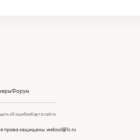
неры
Форум
ить об ошибке
Карта сайта
Все права защищены.
websol@1c.ru