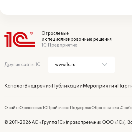
Отраслевые
и специализированные решения
1С:Предприятие
Другие сайты 1С
Каталог
Внедрения
Публикации
Мероприятия
Парт
О сайте
О решениях 1С
Прайс-лист
Поддержка
Обратная связь
Сообщ
© 2011-2026 АО «Группа 1С» (правопреемник ООО «1С»). 