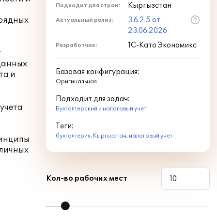
Кыргызстан
Подходит для стран:
дрядных
3.6.2.5 от
Актуальный релиз:
23.06.2026
1С-Като Экономикс
Разработчик:
т
 данных
Базовая конфигурация:
та и
Оригинальная
Подходит для задач:
 учета
Бухгалтерский и налоговый учет
Теги:
бухгалтерия
,
Кыргызстан
,
налоговый учет
ринципы
бличных
Кол-во рабочих мест