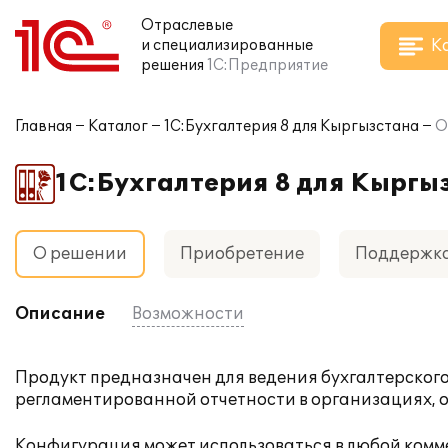
Отраслевые
К
и специализированные
решения
1С:Предприятие
Главная
Каталог
1С:Бухгалтерия 8 для Кыргызстана
О
1С:Бухгалтерия 8 для Кыргы
О решении
Приобретение
Поддержк
Описание
Возможности
Продукт предназначен для ведения бухгалтерского 
регламентированной отчетности в организациях, 
Конфигурация может использоваться в любой комме