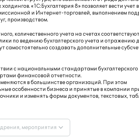
олдингов. «1С:Бухгалтерия 8» позволяет вести учет в
миссионной и Интернет-торговлей, выполнением по
уг, производством.
ного, количественного учета на счетах соответствую
лики по ведению бухгалтерского учета и отражению
гут самостоятельно создавать дополнительные субсче
ствии с национальными стандартами бухгалтерского
ртами финансовой отчетности.
именяются в большинстве организаций. При этом
ьные особенности бизнеса и принятые в компании п
вочники и изменять формы документов, текстовых, та
едрения, мероприятия