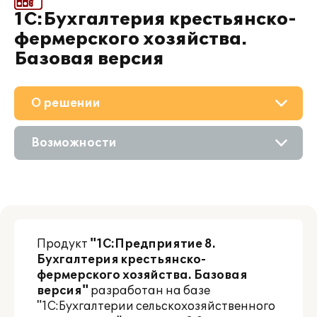
1С:Бухгалтерия крестьянско-
фермерского хозяйства.
Базовая версия
О решении
Приобретение
Возможности
Поддержка
Описание
Материалы
Партнерам
Продукт
"1С:Предприятие 8.
Бухгалтерия крестьянско-
фермерского хозяйства. Базовая
версия"
разработан на базе
"1С:Бухгалтерии сельскохозяйственного