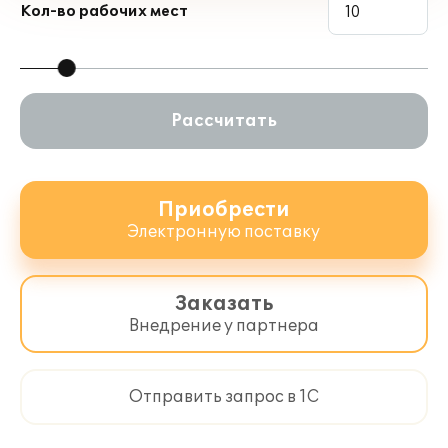
Кол-во рабочих мест
машин с автоматическим расчетом
заработной платы и расхода ГСМ по
норме, учет движения топлива в
разрезе единиц техники;
автоматическая регистрация
Рассчитать
выработки основных средств;
учет затрат в растениеводстве с
детализацией до поля;
ведение учета выполненных
Приобрести
технологических операций по полям;
Электронную поставку
ведение учета затрат на ремонты и
обслуживание по каждому основному
средству;
Заказать
отражение в бухгалтерском учете
Внедрение у партнера
операций реализации продукции в
счет зарплаты сотрудникам;
ведение расчетов по аренде
земельных долей;
Отправить запрос в 1С
ведение учета расходов и доходов по
ЕСХН;