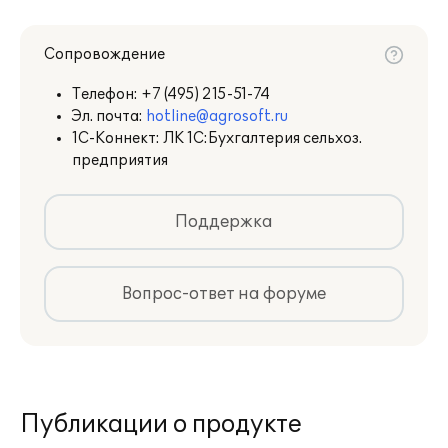
формирование отчетов по доходам и
расходам для целей ЕСХН.
Сопровождение
ПЛАН СЧЕТОВ
Телефон:
+7 (495) 215-51-74
Эл. почта:
hotline@agrosoft.ru
В конфигурации используется
1С-Коннект: ЛК 1С:Бухгалтерия сельхоз.
отраслевой план счетов
предприятия
рекомендованный Министерством
сельского хозяйства. Благодаря
третьему субконто "Структура посевных
Поддержка
площадей" в программе реализована
возможность накапливать затраты на
20 счете с детализацией до
Вопрос-ответ на форуме
номенклатурной группы, статьи затрат
и структуры посевных площадей.
Публикации о продукте