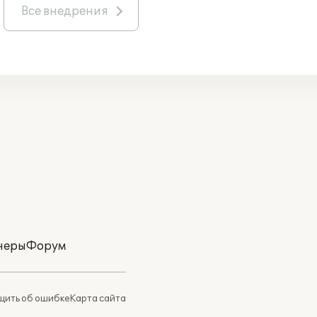
Все внедрения
неры
Форум
ить об ошибке
Карта сайта