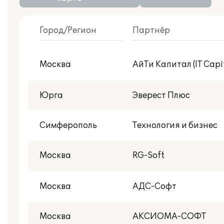
Город/Регион
Партнёр
С публикациями внедрений
Москва
АйТи Капитал (IT Capi
Центр реальной автоматизации
Юрга
Эверест Плюс
Симферополь
Технология и бизнес
Москва
RG-Soft
Москва
АДС-Софт
Москва
АКСИОМА-СОФТ