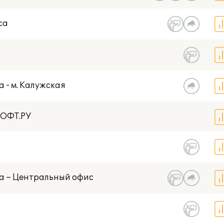
са
а - м. Калужская
СОФТ.РУ
ва – Центральный офис