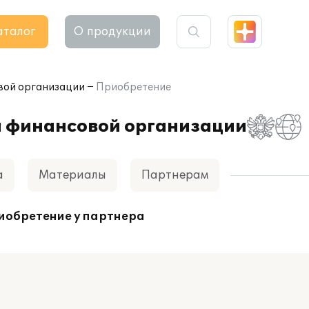
аталог
О продукции
вой организации
Приобретение
й финансовой организации
а
Материалы
Партнерам
иобретение у партнера