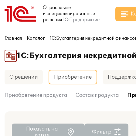
Отраслевые
К
и специализированные
решения
1С:Предприятие
Главная
Каталог
1С:Бухгалтерия некредитной финансо
1С:Бухгалтерия некредитно
О решении
Приобретение
Поддержк
Приобретение продукта
Состав продукта
Пр
Показать на
Фильтр
карте