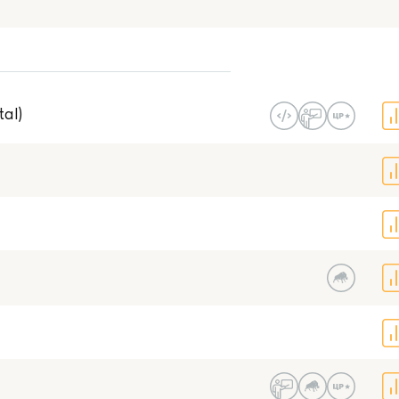
В моем гор
Есть NFR-версия
tal)
Со статусом 1С:Центр разработки