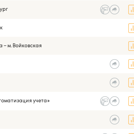
ург
к
а – м. Войковская
томатизация учета»