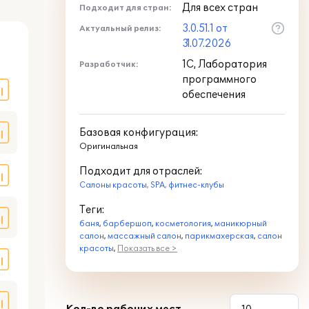
Для всех стран
Подходит для стран:
3.0.51.1 от
Актуальный релиз:
оде
31.07.2026
1С, Лаборатория
Разработчик:
программного
обеспечения
Базовая конфигурация:
Оригинальная
Подходит для отраслей:
Салоны красоты, SPA, фитнес-клубы
Теги:
баня
,
барбершоп
,
косметология
,
маникюрный
салон
,
массажный салон
,
парикмахерская
,
салон
красоты
,
Показать все >