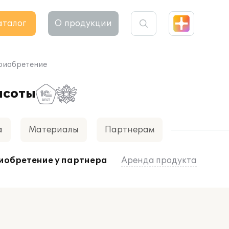
аталог
О продукции
риобретение
асоты
а
Материалы
Партнерам
иобретение у партнера
Аренда продукта