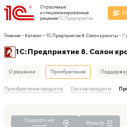
Отраслевые
К
и специализированные
решения
1С:Предприятие
Главная
Каталог
1С:Предприятие 8. Салон красоты
П
1С:Предприятие 8. Салон кр
О решении
Приобретение
Поддержк
Приобретение продукта
Состав продукта
Пр
Показать на
Фильтр
карте