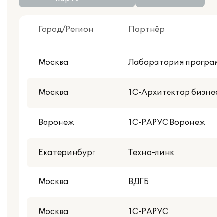
Город/Регион
Партнёр
С публикациями внедрений
Москва
Лаборатория програ
Центр реальной автоматизации
Москва
1С-Архитектор бизне
Воронеж
1С-РАРУС Воронеж
Екатеринбург
Техно-линк
Москва
ВДГБ
Москва
1С-РАРУС