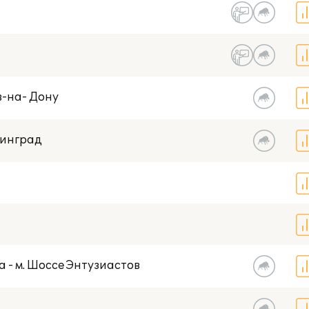
в-на- Дону
нинград
а - м. Шоссе Энтузиастов