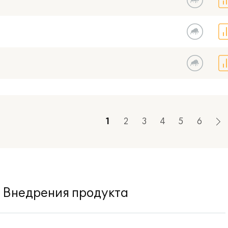
1
2
3
4
5
6
Внедрения продукта