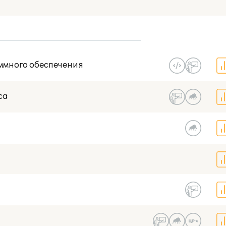
В моем гор
Есть NFR-версия
ммного обеспечения
Со статусом 1С:Центр разработки
са