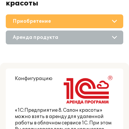
красоты
Приобретение
О решении
Аренда продукта
Поддержка
Приобретение продукта
Материалы
Состав продукта
Партнерам
Конфигурацию
Приобретение у партнера
«1С:Предприятие 8. Салон красоты»
можно
взять в аренду
для удаленной
работы в облачном сервисе 1С. При этом