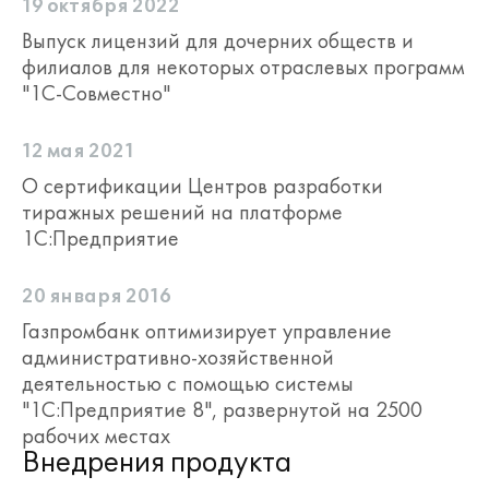
19 октября 2022
в "1С:КП Отраслевой ПРОФ"
Выпуск лицензий для дочерних обществ и
количество консультаций
филиалов для некоторых отраслевых программ
неограниченно;
"1С-Совместно"
в "1С:КП Отраслевой Базовый" - 1
консультация в месяц.
12 мая 2021
Координаты линий консультаций
О сертификации Центров разработки
разработчиков программных продуктов,
тиражных решений на платформе
для которых необходима активация
1С:Предприятие
1С:КП Отраслевого, пользователи и
партнеры могут найти в
Личном
кабинете пользователя
(по
20 января 2016
зарегистрированным продуктам) и в
Газпромбанк оптимизирует управление
Кабинете партнера
.
административно-хозяйственной
деятельностью с помощью системы
Пользователи, активировавшие 1С:КП
"1С:Предприятие 8", развернутой на 2500
Отраслевой, обслуживаются
рабочих местах
партнером-разработчиком в
Внедрения продукта
соответствии с регламентами,
базирующимися на принципах системы