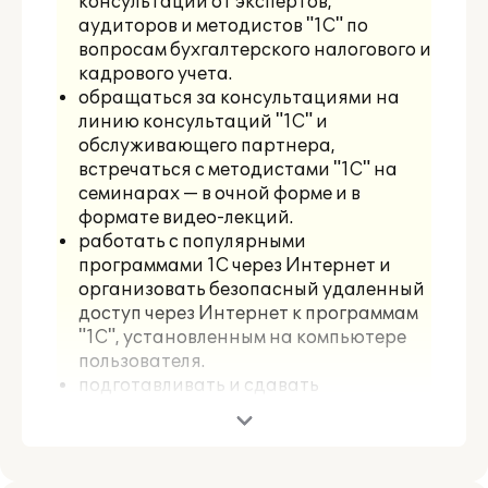
консультации от экспертов,
аудиторов и методистов "1С" по
вопросам бухгалтерского налогового и
кадрового учета.
обращаться за консультациями на
линию консультаций "1С" и
обслуживающего партнера,
встречаться с методистами "1С" на
семинарах — в очной форме и в
формате видео-лекций.
работать с популярными
программами 1С через Интернет и
организовать безопасный удаленный
доступ через Интернет к программам
"1С", установленным на компьютере
пользователя.
подготавливать и сдавать
регламентированную отчетность
через Интернет, обмениваться
электронными счетами-фактурами и
другими юридически значимыми