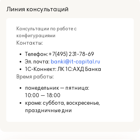
документами, осуществлять
Линия консультаций
автоматическую сверку счетов-
фактур с контрагентами
непосредственно из программ "1С".
Консультации по работе с
осуществлять быструю проверку
конфигурациями
информации о контрагентах,
Контакты:
автоматически заполнять реквизиты
контрагентов в различных
Телефон:
+7(495) 231-78-69
документах.
Эл. почта:
banki@it-capital.ru
получить квалифицированный
1С-Коннект: ЛК 1С:АХД Банка
сертификат электронной подписи для
Время работы:
обмена юридически значимыми
электронными документами
понедельник — пятница:
непосредственно в программе 1С.
10:00 — 18:00
использовать резервное копирование
кроме: суббота, воскресенье,
информационных баз в облачное
праздничные дни
хранилище данных "1С", с
возможностью быстрого
восстановления информации в случае
повреждения данных.