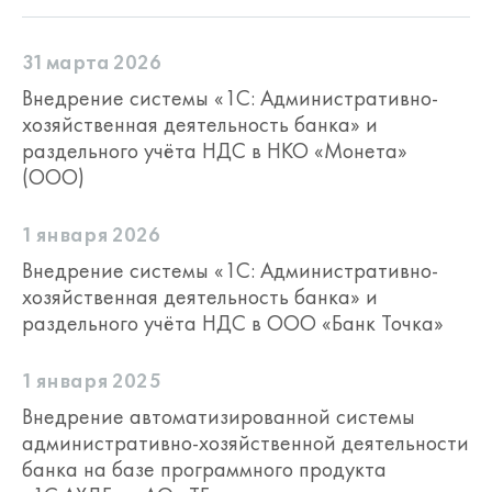
менеджмента качества. Контроль за
качеством сопровождения
31 марта 2026
осуществляется фирмой "1С",
электронная почта для обращений по
Внедрение системы «1С: Административно-
вопросам качества поддержки:
хозяйственная деятельность банка» и
itsotr@1c.ru
.
раздельного учёта НДС в НКО «Монета»
(ООО)
Расширение 1С:КП Отраслевого с
уровня "Базовый" до уровня "ПРОФ".
1 января 2026
Пользователи тарифного плана "1С:КП
Внедрение системы «1С: Административно-
Отраслевой Базовый", которые в период
хозяйственная деятельность банка» и
действия тарифного плана осознали
раздельного учёта НДС в ООО «Банк Точка»
необходимость в расширении его до
уровня "ПРОФ", могут обратиться к
своим сопровождающим партнерам для
1 января 2025
приобретения дополнительного
Внедрение автоматизированной системы
расширения "1С:КП Отраслевой,
административно-хозяйственной деятельности
Расширение с Базовый до ПРОФ на 1
банка на базе программного продукта
месяц" соответствующей Категории.