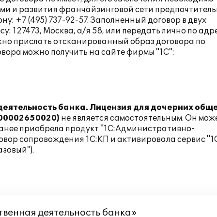
рами и развития франчайзинговой сети предпочтитель
ну: +7 (495) 737-92-57. Заполненный договор в двух
: 127473, Москва, а/я 58, или передать лично по адр
можно прислать отсканированный образ договора по
говора можно получить на сайте фирмы "1С":
еятельность банка. Лицензия для дочерних обще
900002650020
)
не является самостоятельным. Он мож
ранее приобрела продукт "1С:Административно-
овор сопровождения 1С:КП и активировала сервис "1
зовый").
твенная деятельность банка»