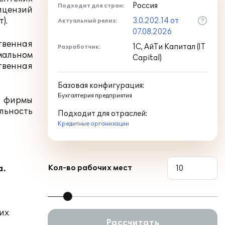
Россия
Подходит для стран:
лицензий
).
3.0.202.14 от
Актуальный релиз:
07.08.2026
твенная
1С, АйТи Капитал (IT
Разработчик:
мальном
Capital)
твенная
Базовая конфигурация:
Бухгалтерия предприятия
и фирмы
льность
Подходит для отраслей:
Кредитные организации
а.
Кол-во рабочих мест
них
Рассчитать