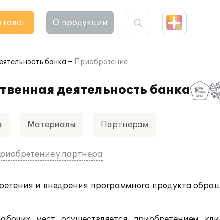
аталог
О продукции
еятельность банка
Приобретение
твенная деятельность банка
а
Материалы
Партнерам
риобретение у партнера
бретения и внедрения программного продукта обращ
абочих мест осуществляется приобретением кли