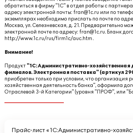
обратиться в фирму "1С" в отдел работы с партне
адресу электронной почты:
fran@1c.ru
или по телефо
экземплярах необходимо прислать по почте по адресу
Москва, ул. Селезневская, д. 21. Предварительно 
электронной почте по адресу:
fran@1c.ru
. Бланк до
http://www.1c.ru/rus/firm1c/auc.htm
.
Внимание!
Продукт
"1С:Административно-хозяйственная д
филиалов. Электронная поставка" (артикул 2
приобретен только при условии, что организация 
хозяйственная деятельность банка", оформила дог
Отраслевой 3-й Категории" (уровня "ПРОФ", или "Ба
Прайс-лист «1С:Административно-хозяйс