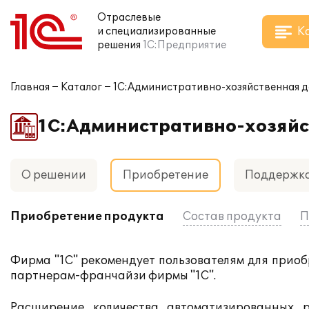
Отраслевые
К
и специализированные
решения
1С:Предприятие
Главная
Каталог
1С:Административно-хозяйственная д
1С:Административно-хозяйс
О решении
Приобретение
Поддержк
Приобретение продукта
Состав продукта
П
Фирма "1С" рекомендует пользователям для прио
партнерам-франчайзи фирмы "1С".
Расширение количества автоматизированных р