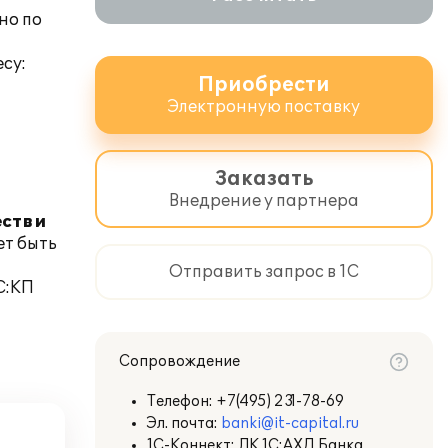
но по
есу:
Приобрести
Электронную поставку
Заказать
Внедрение у партнера
ств и
ет быть
Отправить запрос в 1С
С:КП
Сопровождение
Телефон:
+7(495) 231-78-69
Эл. почта:
banki@it-capital.ru
1С-Коннект: ЛК 1С:АХД Банка