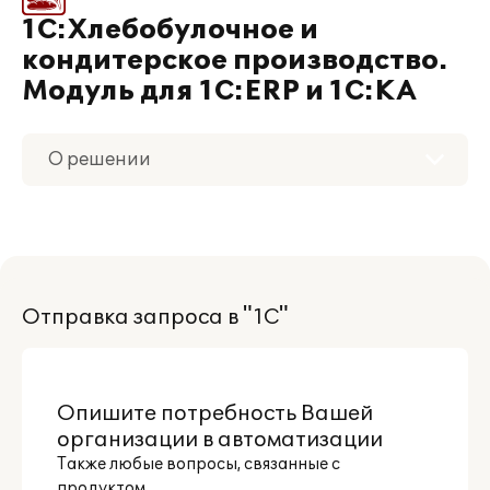
1С:Хлебобулочное и
кондитерское производство.
Модуль для 1С:ERP и 1С:КА
О решении
Приобретение
Поддержка
Отправка запроса в "1С"
Материалы
Партнерам
Опишите потребность Вашей
организации в автоматизации
Также любые вопросы, связанные с
продуктом