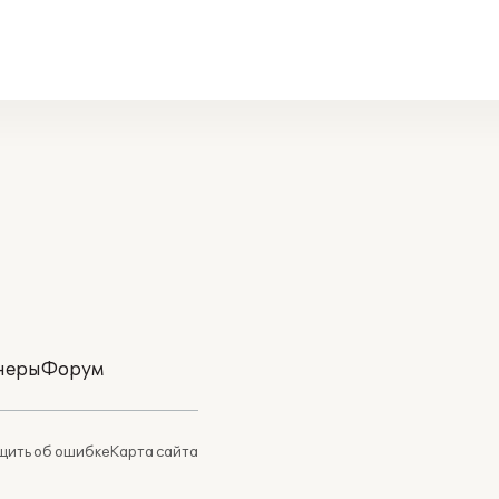
неры
Форум
ить об ошибке
Карта сайта