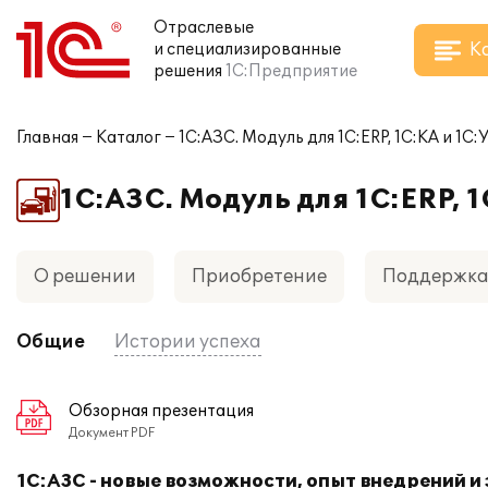
Отраслевые
К
и специализированные
решения
1С:Предприятие
Главная
Каталог
1С:АЗС. Модуль для 1С:ERP, 1С:КА и 1С:
1С:АЗС. Модуль для 1С:ERP, 1
О решении
Приобретение
Поддержк
Общие
Истории успеха
Обзорная презентация
Документ PDF
1С:АЗС - новые возможности, опыт внедрений и