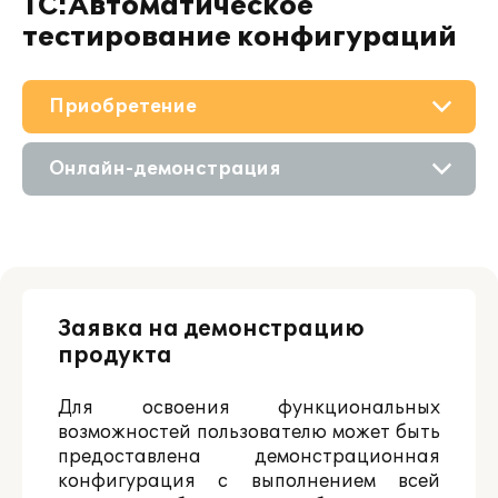
1С:Автоматическое
тестирование конфигураций
Приобретение
О решении
Онлайн-демонстрация
Поддержка
Приобретение продукта
Материалы
Состав продукта
Партнерам
Заявка на демонстрацию
продукта
Для освоения функциональных
возможностей пользователю может быть
предоставлена демонстрационная
конфигурация с выполнением всей