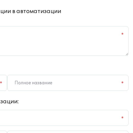
ции в автоматизации
*
*
*
зации:
*