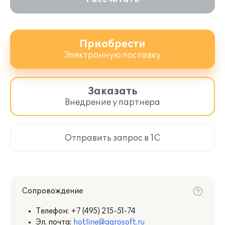
https://1cfresh.com/solutions/aea
Подробное описание
Приобрести
Электронную поставку
Заказать
Внедрение у партнера
Отправить запрос в 1С
Сопровождение
Телефон:
+7 (495) 215-51-74
Эл. почта:
hotline@agrosoft.ru