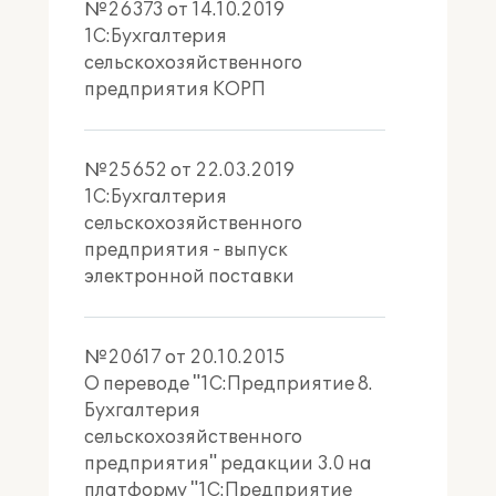
№26373 от 14.10.2019
скота и птицы по ферме СП-51», «Отчёт
1С:Бухгалтерия
о кормах»;
вести учёт реализованных животных в
сельскохозяйственного
головах.
предприятия КОРП
Бухгалтеру по учету кадров и
заработной платы
:
№25652 от 22.03.2019
1С:Бухгалтерия
производить расчёт сдельной
сельскохозяйственного
заработной платы;
предприятия - выпуск
автоматически распределять фонд
электронной поставки
оплаты труда между исполнителями
по КТУ в случае выполнения ручных
работ группой работников;
№20617 от 20.10.2015
отражать в бухгалтерском учёте
операции реализации в счёт
О переводе "1С:Предприятие 8.
зарплаты.
Бухгалтерия
сельскохозяйственного
Бухгалтеру по учету аренды земли и
предприятия" редакции 3.0 на
имущества
:
платформу "1С:Предприятие