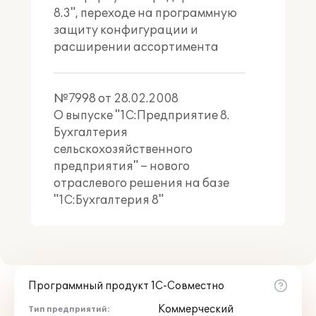
8.3", переходе на программную
вести взаиморасчёты в разрезе
защиту конфигурации и
договоров, срока начисления и
расширении ассортимента
продукции, за которую начисляется
арендная плата.
№7998 от 28.02.2008
Бухгалтеру по учету транспорта и
О выпуске "1С:Предприятие 8.
сельхозтехники
:
Бухгалтерия
сельскохозяйственного
учитывать нефтепродукты в
предприятия" – нового
килограммах с применением
коэффициента перерасчёта в литры;
отраслевого решения на базе
регистрировать выработку основных
"1С:Бухгалтерия 8"
средств по следующим параметрам:
машино-дни, машино-смены,
отработанно часов, перевезено тонн,
пробег общий, пробег с грузом, тонно-
километры и т. д.;
Программный продукт 1С-Совместно
учитывать затраты на ремонт,
движение топлива по каждой единице
Коммерческий
Тип предприятий: