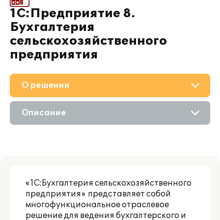
1С:Предприятие 8.
Бухгалтерия
сельскохозяйственного
предприятия
О решении
Приобретение
Описание
Дополнения
Возможности
Поддержка
Цифровые технологии
Материалы
«1С:Бухгалтерия сельскохозяйственного
Сравнение версий
предприятия» представляет собой
Партнерам
многофункциональное отраслевое
решение для ведения бухгалтерского и