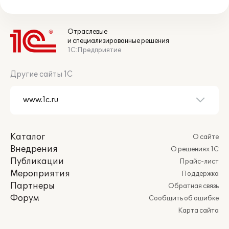
Отраслевые
и специализированные решения
1С:Предприятие
Другие сайты 1С
Каталог
О сайте
Внедрения
О решениях 1С
Публикации
Прайс-лист
Мероприятия
Поддержка
Партнеры
Обратная связь
Форум
Сообщить об ошибке
Карта сайта