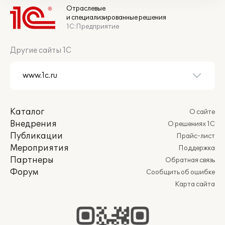
Отраслевые
и специализированные решения
1С:Предприятие
Другие сайты 1С
Каталог
О сайте
Внедрения
О решениях 1С
Публикации
Прайс-лист
Мероприятия
Поддержка
Партнеры
Обратная связь
Форум
Сообщить об ошибке
Карта сайта