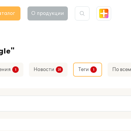
аталог
О продукции
gle"
ения
Новости
Теги
По всем