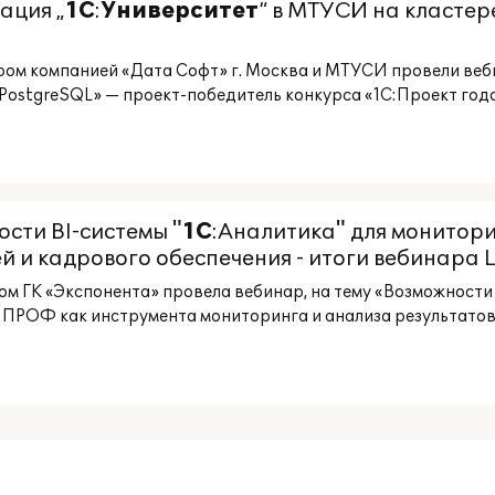
ация „
1С
:
Университет
“ в МТУСИ на кластере
ером компанией «Дата Софт» г. Москва и МТУСИ провели ве
 PostgreSQL» — проект-победитель конкурса «1С:Проект года
ости BI-системы "
1С
:Аналитика" для монитор
 и кадрового обеспечения - итоги вебинара Ц
м ГК «Экспонента» провела вебинар, на тему «Возможности ...
ПРОФ как инструмента мониторинга и анализа результатов .