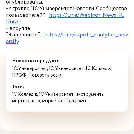
опубликованы:
- в группе "1С:Университет Новости. Сообщество
пользователей":
https://t.me/Webinar_News_1C
Univer
- в группе
"Экспонента":
https://t.me/expo1c_analytics_univ
ersity
Новость о продукте:
1С:Университет
,
1С:Университет
,
1С:Колледж
ПРОФ
,
Показать все >
Теги:
1С Колледж
,
1С Университет
,
инструменты
маркетолога
,
маркетинг
,
реклама