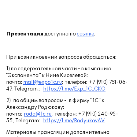
Презентация
доступна по
ссылке
.
При возникновении вопросов обращаться:
1) по содержательной части - в компанию
"Экспонента" к Нине Киселевой:
почта:
mail@expo1c.ru
; телефон: +7 (910) 751-06-
47, Telegram::
https://t.me/Exp_1C_CKO
2) по общим вопросам - в фирму "1С" к
Александру Родюкову:
почта:
roda@1c.ru
, телефон: +7 (910) 240-95-
55, Telegram:
https://t.me/RodyukovAV
Материалы трансляции дополнительно