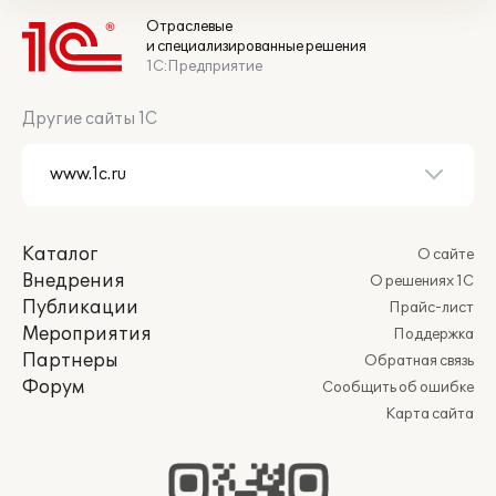
Отраслевые
и специализированные решения
1С:Предприятие
Другие сайты 1С
Каталог
О сайте
Внедрения
О решениях 1С
Публикации
Прайс-лист
Мероприятия
Поддержка
Партнеры
Обратная связь
Форум
Сообщить об ошибке
Карта сайта