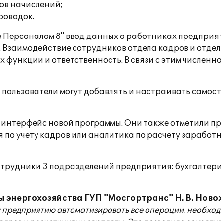
ов начислений;
роводок.
е Персоналом 8" ввод данных о работниках предприя
. Взаимодействие сотрудников отдела кадров и отде
их функции и ответственность. В связи с этим числен
ия пользователи могут добавлять и настраивать самос
интерфейс новой программы. Они также отметили пр
по учету кадров или аналитика по расчету заработн
трудники 3 подразделений предприятия: бухгалтерии
ы энергохозяйства ГУП "Мосгортранс" Н. В. Нов
предприятию автоматизировать все операции, необходи