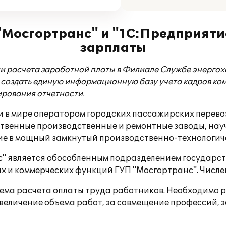
Мосгортранс" и "1С:Предприятие
зарплаты
и расчета заработной платы в Филиале Службе энергох
 создать единую информационную базу учета кадров ко
ирования отчетности.
и в мире оператором городских пассажирских перевоз
твенные производственные и ремонтные заводы, нау
ие в мощный замкнутый производственно-технологиче
" является обособленным подразделением государс
х и коммерческих функций ГУП "Мосгортранс". Числен
ма расчета оплаты труда работников. Необходимо ра
величение объема работ, за совмещение профессий, з