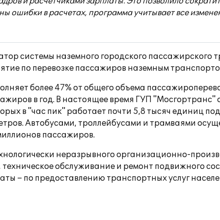
дров и расчетчиками зарплаты. Это позволило сократить
 ошибки в расчетах, программа учитывает все изменен
атор системы наземного городского пассажирского т
иятие по перевозке пассажиров наземным транспорто
олняет более 47% от общего объема пассажироперево
ажиров в год. В настоящее время ГУП "Мосгортранс"
орых в "час пик" работает почти 5,8 тысяч единиц п
етров. Автобусами, троллейбусами и трамваями осуще
 миллионов пассажиров.
хнологически неразрывного организационно-производ
 техническое обслуживание и ремонт подвижного сос
ты – по предоставлению транспортных услуг населен