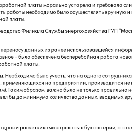
работной платы морально устарела и требовала сли
сть работы необходимо было осуществлять вручную и в
ной платы.
водство Филиала Службы энергохозяйства ГУП "Мосг
 переносу данных из ранее использовавшейся инфор
лавное – была обеспечена бесперебойная работа нов
работной платы.
. Необходимо было учесть, что на одного сотрудника
й, применяющихся на предприятии, производится не в
м). Таким образом, важно было не только правильно н
вел бы до минимума количество данных, вводимых вру
дров и расчетчиками зарплаты в бухгалтерии, а так