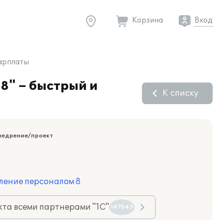
Корзина
Вход
зарплаты
8" – быстрый и
К списку
недрение/проект
ление персоналом 8
та всеми партнерами "1С"
147043