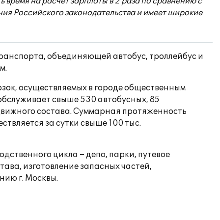
 время на расчет зарплаты в 2 раза по сравнению с
ия Российского законодательства и имеет широкие
ранспорта, объединяющей автобус, троллейбус и
м.
зок, осуществляемых в городе общественным
 обслуживает свыше 530 автобусных, 85
одвижного состава. Суммарная протяженность
ствляется за сутки свыше 100 тыс.
ственного цикла – депо, парки, путевое
тава, изготовление запасных частей,
ию г. Москвы.