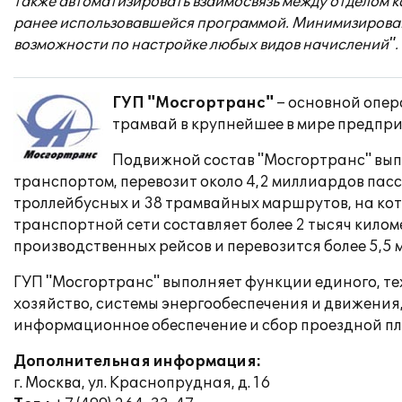
также автоматизировать взаимосвязь между отделом ка
ранее использовавшейся программой. Минимизированы
возможности по настройке любых видов начислений".
ГУП "Мосгортранс"
– основной опер
трамвай в крупнейшее в мире предпр
Подвижной состав "Мосгортранс" вып
транспортом, перевозит около 4,2 миллиардов пасс
троллейбусных и 38 трамвайных маршрутов, на кот
транспортной сети составляет более 2 тысяч килом
производственных рейсов и перевозится более 5,5
ГУП "Мосгортранс" выполняет функции единого, те
хозяйство, системы энергообеспечения и движения,
информационное обеспечение и сбор проездной пла
Дополнительная информация:
г. Москва, ул. Краснопрудная, д. 16