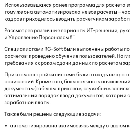
Использовавшаяся ранее программа для расчета за
тому же она автоматизировала не все расчеты – ча
кадров приходилось вводить расчетчикам заработ
Рассмотрев различные варианты ИТ-решений, руко
и Управление Персоналом 8".
Специалистами RG-Soft были выполнены работы по
расчетов; проведено обучение пользователей. Но г
требования к срокам сдачи данных по расчетам за
При этом настройки системы были отнюдь не просты
начислений. Кроме того, большая часть начислени
документам (табелям, приказам, служебным записка
оптимальный порядок ввода документов, который с
заработной платы.
Также были решены следующие задачи:
автоматизирована взаимосвязь между отделом ка