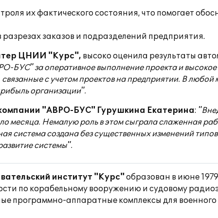
роля их фактического состояния, что помогает обос
в разрезах заказов и подразделений предприятия.
лтер ЦНИИ "Курс",
высоко оценила результаты авт
-БУС" за оперативное выполнение проекта и высокое 
, связанные с учетом проектов на предприятии. В любо
прибыль организации".
 компании "АВРО-БУС" Гурушкина Екатерина
:
"Вне
коло месяца. Немалую роль в этом сыграла слаженная р
я система создана без существенных изменений типовы
азвитие системы".
вательский институт "Курс"
образован в июне 1979
сти по корабельному вооружению и судовому радио
ые программно-аппаратные комплексы для военного 