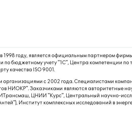
в 1998 году, является официальным партнером фирмы
и по бюджетному учету "1С", Центра компетенции по т
ту качества ISO 9001.
ми организациями с 2002 года. Специалистами комп
тов НИОКР". Заказчиками являются авторитетные на
Трансмаш, ЦНИИ "Курс", Центральный научно-иссле
нтей"), Институт комплексных исследований в энерге