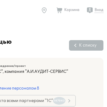
Корзина
Вход
ощью
К списку
недрение/проект
", компания "А.И.АУДИТ-СЕРВИС"
ление персоналом 8
та всеми партнерами "1С"
147043