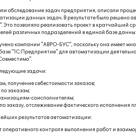
и обследование задач предприятия, описали процес
атизации данных задач. В результате было решено 
". Это позволяло реализовать проект в кратчайший ср
телей различных подразделений в единой базе данны
чено компании "АВРО-БУС", поскольку она имеет мн
базе "1С:Предприятие" для автоматизации деятельн
Совместимо".
следующие задачи:
ам, получение себестоимости заказов;
по заказам;
ганизациям-соисполнителям;
по заказу, отслеживание фактического исполнения п
нейших результатов автоматизации:
 оперативного контроля выполнения работ и взаимора