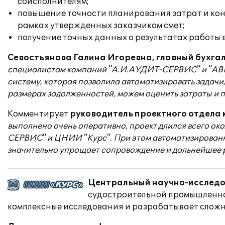
соисполнителям;
повышение точности планирования затрат и конт
рамках утвержденных заказчиком смет;
получение точных данных о результатах работы 
Севостьянова Галина Игоревна, главный бухга
специалистам компаний "А.И.АУДИТ-СЕРВИС" и "АВРО
систему, которая позволила автоматизировать задачи
размерах задолженностей, можем оценить затраты и 
Комментирует
руководитель проектного отдела
выполнено очень оперативно, проект длился всего о
СЕРВИС" и ЦНИИ "Курс". При этом автоматизированна
значительно упрощает сопровождение и дальнейшее р
Центральный научно-исследо
судостроительной промышленно
комплексные исследования и разрабатывает сложн