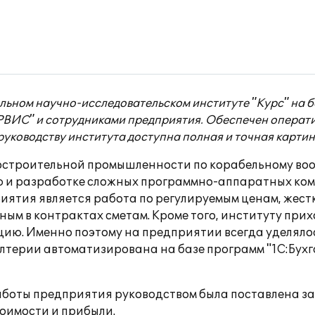
льном научно-исследовательском институте "Курс" на 
ВИС" и сотрудниками предприятия. Обеспечен операти
уководству института доступна полная и точная картин
достроительной промышленности по корабельному во
 и разработке сложных программно-аппаратных комп
ятия является работа по регулируемым ценам, жестк
ым в контрактах сметам. Кроме того, институту прихо
цию. Именно поэтому на предприятии всегда уделял
лтерии автоматизирована на базе программ "1С:Бухг
боты предприятия руководством была поставлена за
оимости и прибыли.