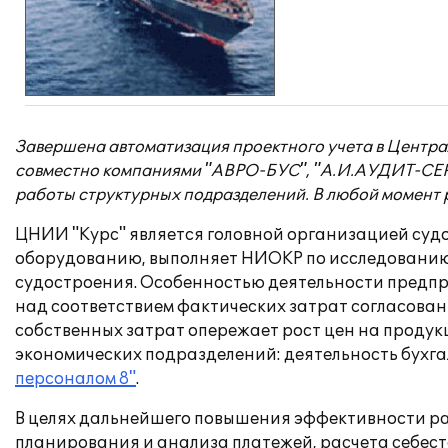
Завершена автоматизация проектного учета в Центра
совместно компаниями "АВРО-БУС", "А.И.АУДИТ-СЕР
работы структурных подразделений. В любой момент р
ЦНИИ "Курс" является головной организацией су
оборудованию, выполняет НИОКР по исследованию
судостроения. Особенностью деятельности предпри
над соответствием фактических затрат согласованн
собственных затрат опережает рост цен на продук
экономических подразделений: деятельность бухга
персоналом 8"
.
В целях дальнейшего повышения эффективности ра
планирования и анализа платежей, расчета себест