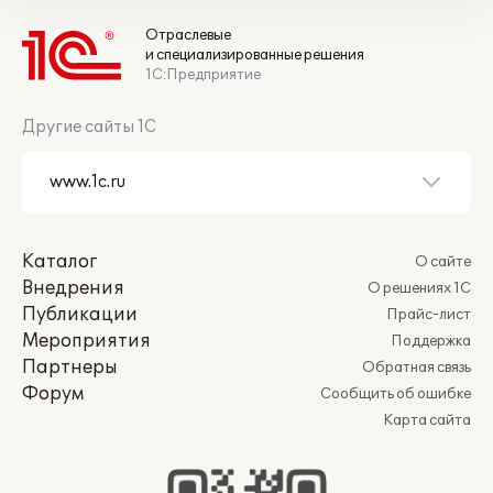
Отраслевые
и специализированные решения
1С:Предприятие
Другие сайты 1С
Каталог
О сайте
Внедрения
О решениях 1С
Публикации
Прайс-лист
Мероприятия
Поддержка
Партнеры
Обратная связь
Форум
Сообщить об ошибке
Карта сайта