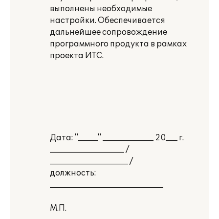
выполнены необходимые
настройки. Обеспечивается
дальнейшее сопровождение
программного продукта в рамках
проекта ИТС.
Дата: "_____" _____________ 20___ г.
___________________ /
____________________ /
должность:
_____________________________
М.П.