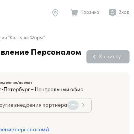
Корзина
Вход
ании "Колтуши Фарм"
равление Персоналом
К списку
недрение/проект
кт-Петербург – Центральный офис
ругие внедрения партнера
3090
ление персоналом 8