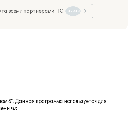
та всеми партнерами "1С"
147043
ом 8". Данная программа используется для
лениям: