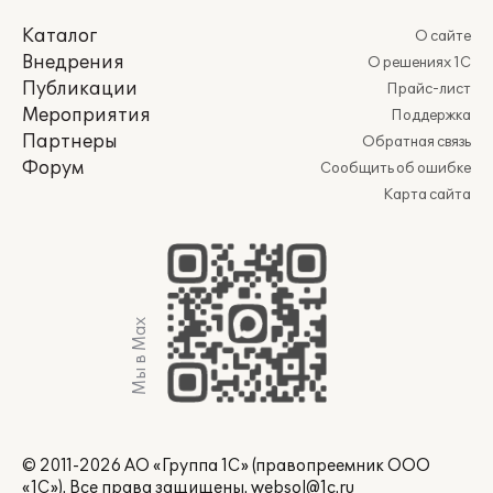
Каталог
О сайте
Внедрения
О решениях 1С
Публикации
Прайс-лист
Мероприятия
Поддержка
Партнеры
Обратная связь
Форум
Сообщить об ошибке
Карта сайта
Мы в Max
© 2011-2026 АО «Группа 1С» (правопреемник ООО
«1С»). Все права защищены.
websol@1c.ru