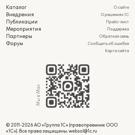
Каталог
О сайте
Внедрения
О решениях 1С
Публикации
Прайс-лист
Мероприятия
Поддержка
Партнеры
Обратная связь
Форум
Сообщить об ошибке
Карта сайта
Мы в Max
© 2011-2026 АО «Группа 1С» (правопреемник ООО
«1С»). Все права защищены.
websol@1c.ru