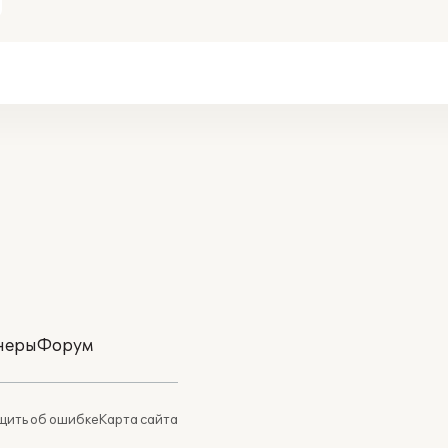
неры
Форум
ить об ошибке
Карта сайта