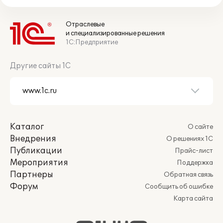
Отраслевые
и специализированные решения
1С:Предприятие
Другие сайты 1С
Каталог
О сайте
Внедрения
О решениях 1С
Публикации
Прайс-лист
Мероприятия
Поддержка
Партнеры
Обратная связь
Форум
Сообщить об ошибке
Карта сайта