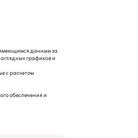
 имеющимся данным за
 наглядных графиков и
е с расчетом
ого обеспечения и