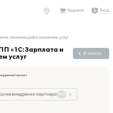
Корзина
Вход
ании, занимающейся оказанием услуг
 ПП «1С:Зарплата и
К списку
м услуг
недрение/проект
ругие внедрения партнера
9220