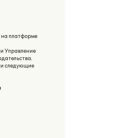
и на платформе
 и Управление
одательства.
ли следующие
а