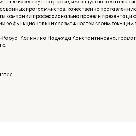
иболее известную на рынке, имеющую положительны
рованных программистов, качественно поставленную
ты компании профессионально провели презентацию
вии ее функциональных возможностей своим текущим 
C-Papyc" Калинина Надежда Константиновна, грамо
ию.
алтер