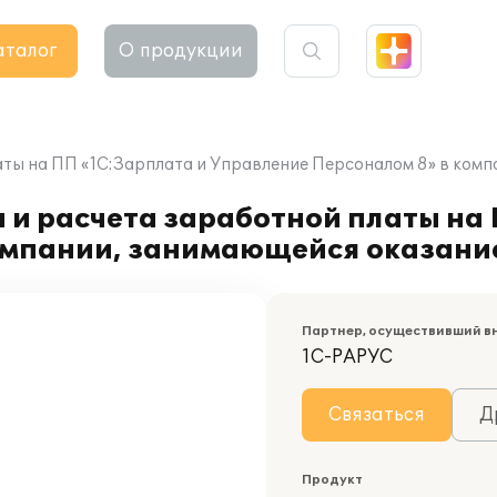
аталог
О продукции
аты на ПП «1С:Зарплата и Управление Персоналом 8» в комп
 и расчета заработной платы на
омпании, занимающейся оказание
Партнер, осуществивший в
1С-РАРУС
Связаться
Д
Продукт