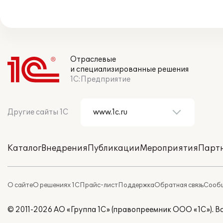
Отраслевые
и специализированные решения
1С:Предприятие
Другие сайты 1С
Каталог
Внедрения
Публикации
Мероприятия
Парт
О сайте
О решениях 1С
Прайс-лист
Поддержка
Обратная связь
Сообщ
© 2011-2026 АО «Группа 1С» (правопреемник ООО «1С»). 