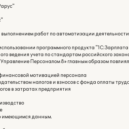
Рарус"
с"
а выполнением работ по автоматизации деятельност
спользовании программного продукта "1С:Зарплата
ого ведения учета по стандартам российского закон
 Управление Персоналом 8» главным образом повлия
е финансовой мотивацией персонала
дательством налогов и взносов с фонда оплаты труд
огов в затратах предприятия
оизводство
е
о имеющимся данным.