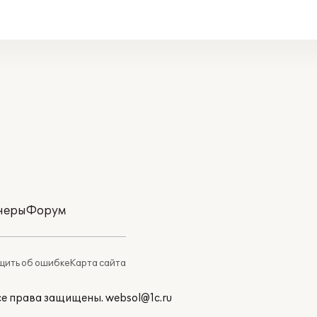
неры
Форум
ить об ошибке
Карта сайта
Все права защищены.
websol@1c.ru