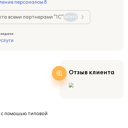
ление персоналом 8
та всеми партнерами "1С"
147072
 задача
слуги
Отзыв клиента
а с помошью типовой