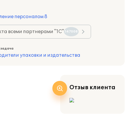
ление персоналом 8
та всеми партнерами "1С"
147008
 задача
одители упаковки и издательства
Отзыв клиента