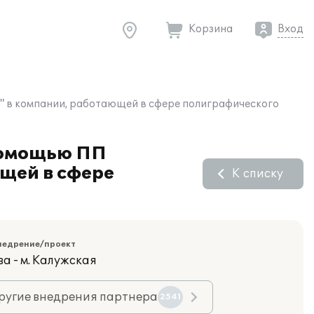
Корзина
Вход
" в компании, работающей в сфере полиграфического
 помощью ПП
щей в сфере
К списку
недрение/проект
а - м. Калужская
ругие внедрения партнера
2541