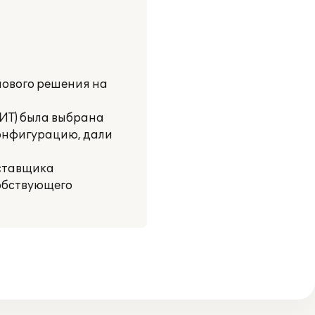
пового решения на
БИТ) была выбрана
конфигурацию, дали
оставщика
собствующего