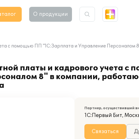
аталог
О продукции
ета с помощью ПП "1С:Зарплата и Управление Персоналом 8
тной платы и кадрового учета с
соналом 8" в компании, работаю
а
Партнер, осуществивший в
1С:Первый Бит, Москв
Связаться
Д