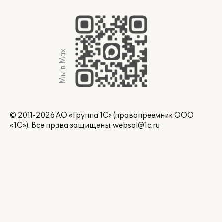
Мы в Max
© 2011-2026 АО «Группа 1С» (правопреемник ООО
«1С»). Все права защищены.
websol@1c.ru