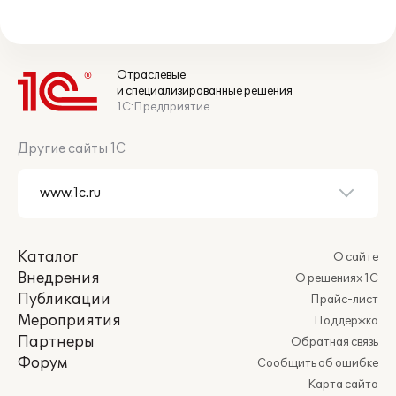
Отраслевые
и специализированные решения
1С:Предприятие
Другие сайты 1С
Каталог
О сайте
Внедрения
О решениях 1С
Публикации
Прайс-лист
Мероприятия
Поддержка
Партнеры
Обратная связь
Форум
Сообщить об ошибке
Карта сайта