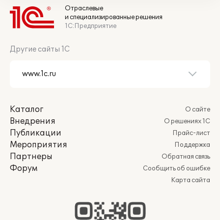
Отраслевые
и специализированные решения
1С:Предприятие
Другие сайты 1С
Каталог
О сайте
Внедрения
О решениях 1С
Публикации
Прайс-лист
Мероприятия
Поддержка
Партнеры
Обратная связь
Форум
Сообщить об ошибке
Карта сайта