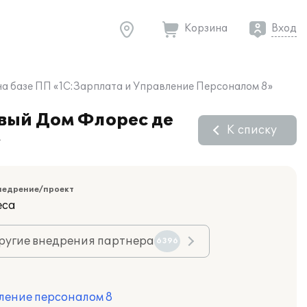
Корзина
Вход
а базе ПП «1С:Зарплата и Управление Персоналом 8»
вый Дом Флорес де
К списку
»
недрение/проект
еса
ругие внедрения партнера
6396
ление персоналом 8