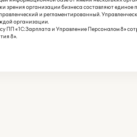
бщей информационной базе от имени нескольких орга
ки зрения организации бизнеса составляют единое 
управленческий и регламентированный. Управленчески
аждой организации.
су ПП «1С:Зарплата и Управление Персоналом 8» со
ия 8».