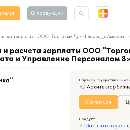
аталог
О продукции
расчета зарплаты ООО "Торговый Дом Флорес де Америка" н
 и расчета зарплаты ООО "Торго
лата и Управление Персоналом 8
ика"
Партнер, осуществивший в
1С-Архитектор бизн
Связаться
Д
Продукт
1С:Зарплата и управ