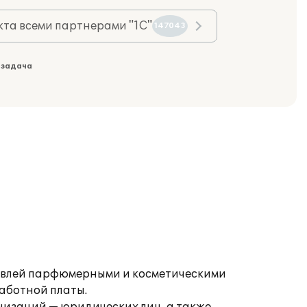
та всеми партнерами "1С"
147043
 задача
говлей парфюмерными и косметическими
аботной платы.