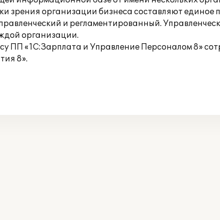
бщей информационной базе от имени нескольких орга
ки зрения организации бизнеса составляют единое 
управленческий и регламентированный. Управленчески
аждой организации.
су ПП «1С:Зарплата и Управление Персоналом 8» со
ия 8».