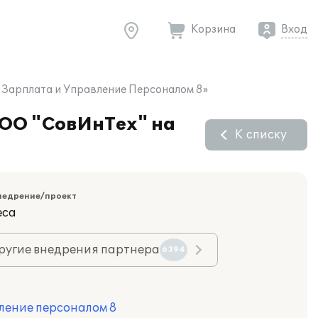
Корзина
Вход
:Зарплата и Управление Персоналом 8»
ООО "СовИнТех" на
К списку
недрение/проект
еса
ругие внедрения партнера
6394
ление персоналом 8