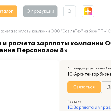
аталог
О продукции
расчета зарплаты компании ООО "СовИнТех" на базе ПП «1С
а и расчета зарплаты компании 
ление Персоналом 8»
Партнер, осуществивший в
1С-Архитектор бизн
Связаться
Д
Продукт
1С:Зарплата и управ