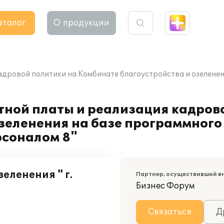
аталог
О продукции
адровой политики на Комбинате благоустройства и озеленен
тной платы и реализация кадров
зеленения на базе программного
рсоналом 8"
еленения " г.
Партнер, осуществивший в
Бизнес Форум
Связаться
Д