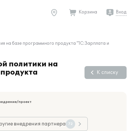
Корзина
Вход
ия на базе программного продукта "1С:Зарплата и
ой политики на
 продукта
К списку
недрение/проект
ругие внедрения партнера
72