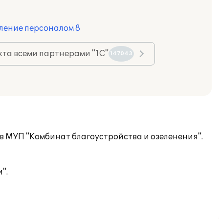
ление персоналом 8
та всеми партнерами "1С"
147043
в МУП "Комбинат благоустройства и озеленения".
".