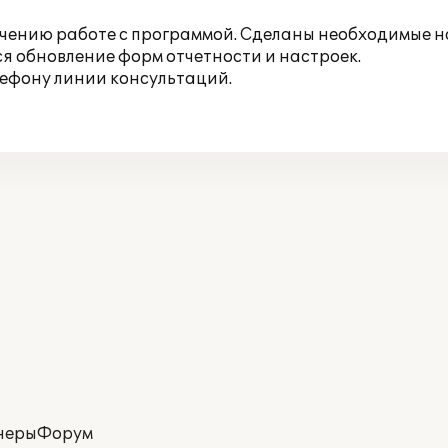
учению работе с программой. Сделаны необходимые 
я обновление форм отчетности и настроек.
лефону линии консультаций.
неры
Форум