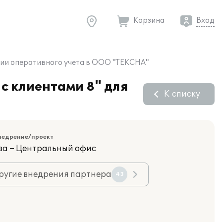
Корзина
Вход
ции оперативного учета в ООО "ТЕКСНА"
с клиентами 8" для
К списку
недрение/проект
ва – Центральный офис
ругие внедрения партнера
43