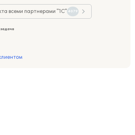
та всеми партнерами "1С"
4079
 задача
клиентом