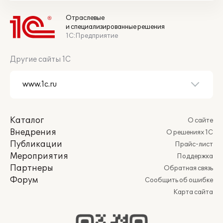
Отраслевые
и специализированные решения
1С:Предприятие
Другие сайты 1С
Каталог
О сайте
Внедрения
О решениях 1С
Публикации
Прайс-лист
Мероприятия
Поддержка
Партнеры
Обратная связь
Форум
Сообщить об ошибке
Карта сайта