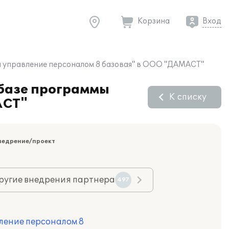
Корзина
Вход
 и управление персоналом 8 базовая" в ООО "ДАМАСТ"
 базе программы
К списку
АСТ"
недрение/проект
ругие внедрения партнера
497
ление персоналом 8