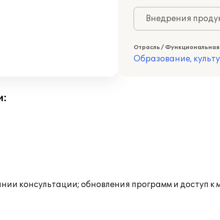
Внедрения продук
Отрасль / Функциональная
Образование, культ
и:
инии консультации; обновления программ и доступ к