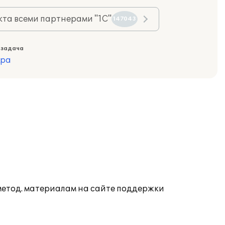
та всеми партнерами "1С"
147043
 задача
ура
 метод. материалам на сайте поддержки