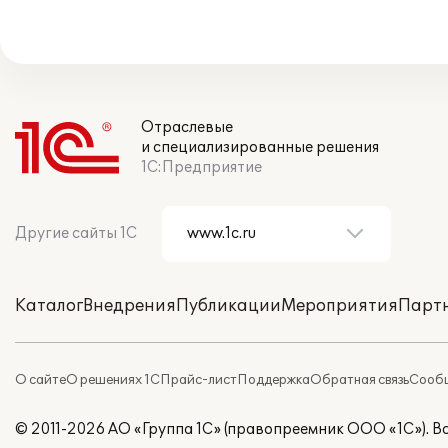
Отраслевые
и специализированные решения
1С:Предприятие
Другие сайты 1С
Каталог
Внедрения
Публикации
Мероприятия
Парт
О сайте
О решениях 1С
Прайс-лист
Поддержка
Обратная связь
Сообщ
© 2011-2026 АО «Группа 1С» (правопреемник ООО «1С»). 