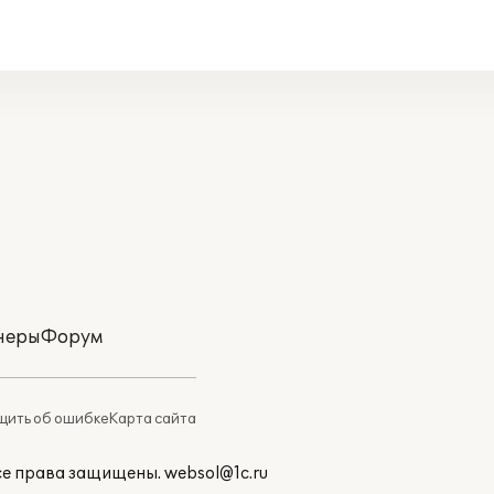
неры
Форум
ить об ошибке
Карта сайта
Все права защищены.
websol@1c.ru