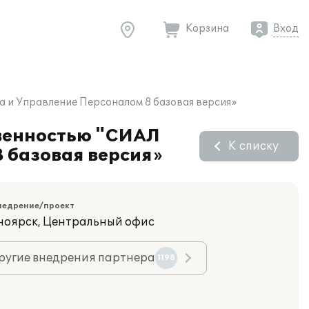
Корзина
Вход
 и Управление Персоналом 8 базовая версия»
твенностью "СИАЛ
К списку
 базовая версия»
недрение/проект
сноярск, Центральный офис
ругие внедрения партнера
1198