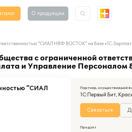
аталог
О продукции
тветственностью "СИАЛ НВФ ВОСТОК" на базе «1С:Зарплата
бщества с ограниченной ответс
лата и Управление Персоналом 8
енностью "СИАЛ
Партнер, осуществивший в
1С:Первый Бит, Кра
Связаться
Д
Продукт