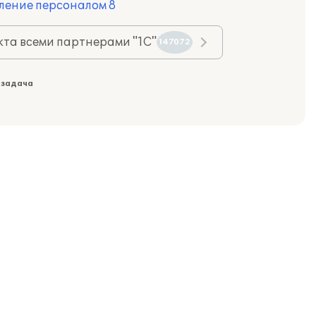
ление персоналом 8
та всеми партнерами "1С"
147072
 задача