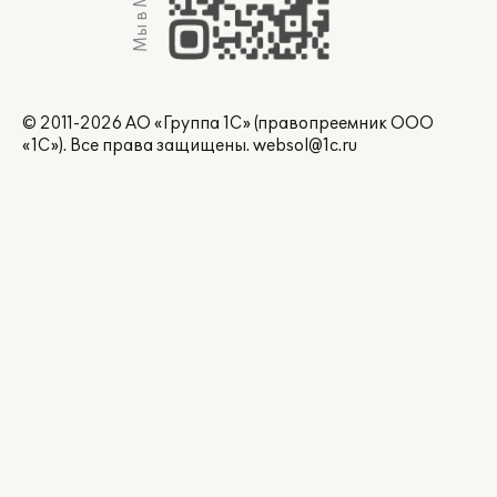
Мы в Max
© 2011-2026 АО «Группа 1С» (правопреемник ООО
«1С»). Все права защищены.
websol@1c.ru