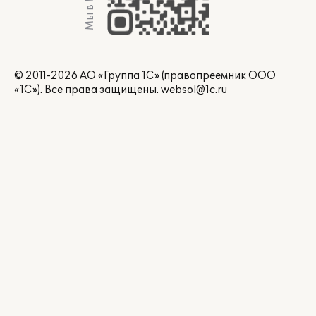
Мы в Max
© 2011-2026 АО «Группа 1С» (правопреемник ООО
«1С»). Все права защищены.
websol@1c.ru