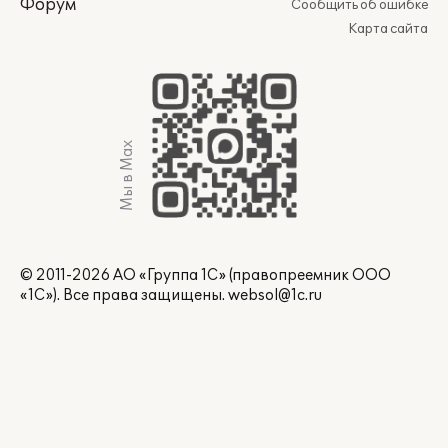
Форум
Сообщить об ошибке
Карта сайта
Мы в Max
© 2011-2026 АО «Группа 1С» (правопреемник ООО
«1С»). Все права защищены.
websol@1c.ru