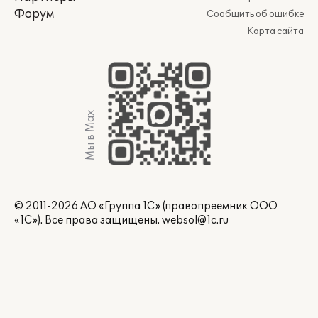
Форум
Сообщить об ошибке
Карта сайта
Мы в Max
© 2011-2026 АО «Группа 1С» (правопреемник ООО
«1С»). Все права защищены.
websol@1c.ru