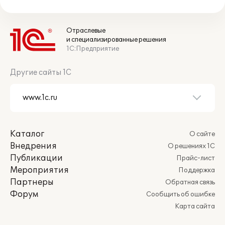
Отраслевые
и специализированные решения
1С:Предприятие
Другие сайты 1С
Каталог
О сайте
Внедрения
О решениях 1С
Публикации
Прайс-лист
Мероприятия
Поддержка
Партнеры
Обратная связь
Форум
Сообщить об ошибке
Карта сайта