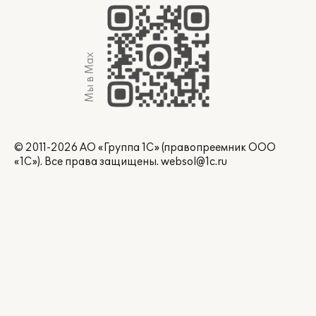
Мы в Max
© 2011-2026 АО «Группа 1С» (правопреемник ООО
«1С»). Все права защищены.
websol@1c.ru