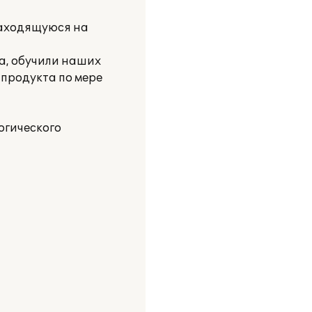
находящуюся на
а, обучили наших
 продукта по мере
огического