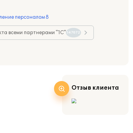
ление персоналом 8
та всеми партнерами "1С"
147072
Отзыв клиента