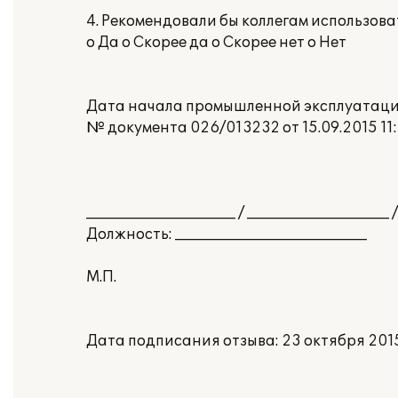
4. Рекомендовали бы коллегам использов
o Да o Скорее да o Скорее нет o Нет
Дата начала промышленной эксплуатации:
№ документа 026/013232 от 15.09.2015 11:
_____________________ / ____________________ /
Должность: ___________________________
М.П.
Дата подписания отзыва: 23 октября 2015