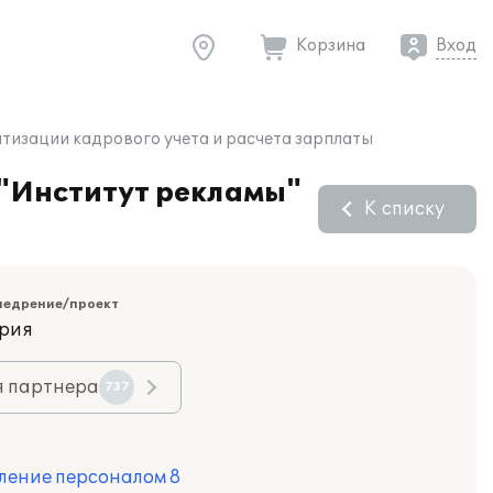
Корзина
Вход
тизации кадрового учета и расчета зарплаты
 "Институт рекламы"
К списку
недрение/проект
ория
я партнера
737
ление персоналом 8