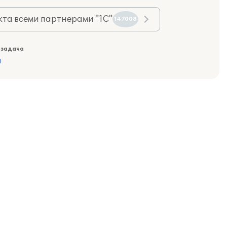
та всеми партнерами "1С"
147008
 задача
а