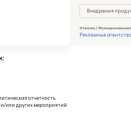
Внедрения продук
Отрасль / Функциональная
Рекламные агентств
и:
литическая отчетность
 и/или других мероприятий