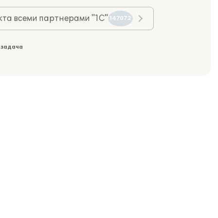
та всеми партнерами "1С"
147072
 задача