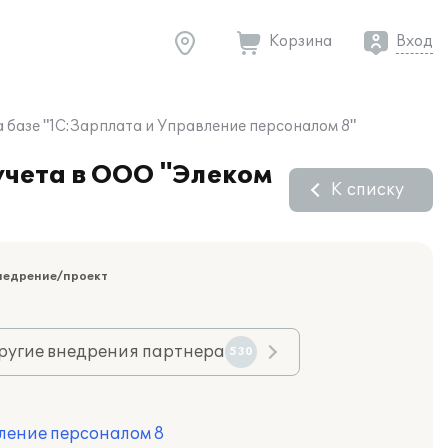
Корзина
Вход
 базе "1С:Зарплата и Управление персоналом 8"
учета в ООО "Элеком
К списку
недрение/проект
ругие внедрения партнера
530
ление персоналом 8