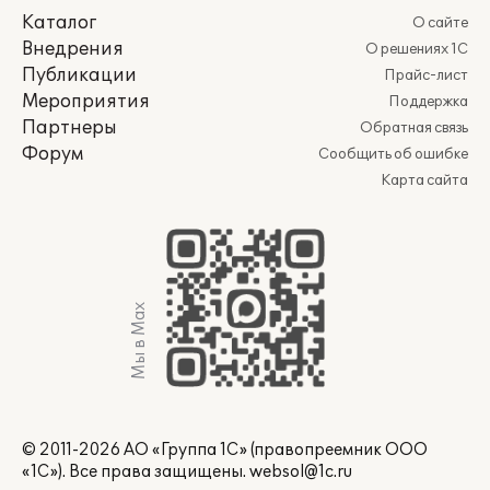
Каталог
О сайте
Внедрения
О решениях 1С
Публикации
Прайс-лист
Мероприятия
Поддержка
Партнеры
Обратная связь
Форум
Сообщить об ошибке
Карта сайта
Мы в Max
© 2011-2026 АО «Группа 1С» (правопреемник ООО
«1С»). Все права защищены.
websol@1c.ru