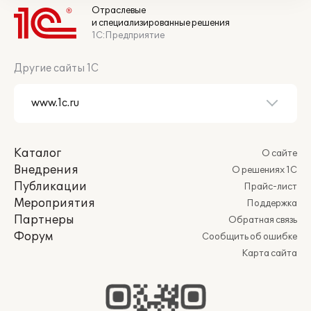
Отраслевые
и специализированные решения
1С:Предприятие
Другие сайты 1С
Каталог
О сайте
Внедрения
О решениях 1С
Публикации
Прайс-лист
Мероприятия
Поддержка
Партнеры
Обратная связь
Форум
Сообщить об ошибке
Карта сайта