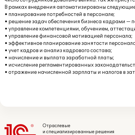
число сотрудников довольно велико. Так же прису
В рамках внедрения автоматизированы следующие
• планирование потребностей в персонале;
• решение задач обеспечения бизнеса кадрами — п
• управление компетенциями, обучением, аттестац
• управление финансовой мотивацией персонала;
• эффективное планирование занятости персонала
• учет кадров и анализ кадрового состава;
• начисление и выплата заработной платы;
• исчисление регламентированных законодательств
• отражение начисленной зарплаты и налогов в за
Отраслевые
и специализированные решения