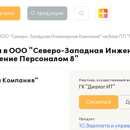
аталог
О продукции
ООО "Северо-Западная Инженерная Компания" на базе ПП "
а в ООО "Северо-Западная Инже
ление Персоналом 8"
я Компания"
Партнер, осуществивший в
ГК "Диалог ИТ"
Связаться
Д
Продукт
1С:Зарплата и управ