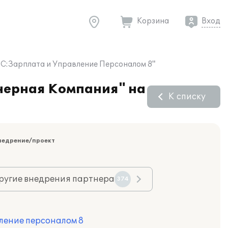
Корзина
Вход
1С:Зарплата и Управление Персоналом 8"
нерная Компания" на
К списку
недрение/проект
ругие внедрения партнера
374
ление персоналом 8