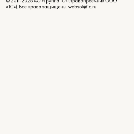
© 2011-2026 АО «Группа 1С» (правопреемник ООО
«1С»). Все права защищены.
websol@1c.ru